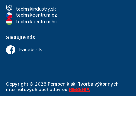
technikindustry.sk
technikcentrum.cz
technikcentrum.hu
Sledujte nás
Facebook
Copyright © 2026 Pomocnik.sk. Tvorba výkonných
internetových obchodov od
RIESENIA
Internetový obchod Pomocnik.sk
je neoddeliteľnou
súčasťou spoločnosti Technik
, ktorá je lídrom v oblasti
technického vybavenia a nástrojov. Ako súčasť firmy
Technik, Pomocnik.sk ťaží z dlhoročných skúseností,
odbornosti a silného zázemia, ktoré spoločnosť Technik
prináša.