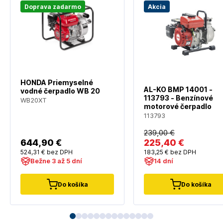
Doprava zadarmo
Akcia
HONDA Priemyselné
AL-KO BMP 14001 -
vodné čerpadlo WB 20
113793 - Benzínové
WB20XT
motorové čerpadlo
113793
239
,00 €
644
,90 €
225
,40 €
524
,31 €
bez DPH
183
,25 €
bez DPH
Bežne 3 až 5 dní
14 dní
Do košíka
Do košíka