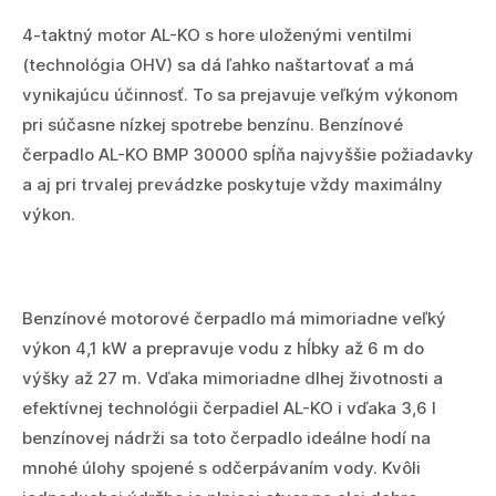
4-taktný motor AL-KO s hore uloženými ventilmi
(technológia OHV) sa dá ľahko naštartovať a má
vynikajúcu účinnosť. To sa prejavuje veľkým výkonom
pri súčasne nízkej spotrebe benzínu. Benzínové
čerpadlo AL-KO BMP 30000 spĺňa najvyššie požiadavky
a aj pri trvalej prevádzke poskytuje vždy maximálny
výkon.
Benzínové motorové čerpadlo má mimoriadne veľký
výkon 4,1 kW a prepravuje vodu z hĺbky až 6 m do
výšky až 27 m. Vďaka mimoriadne dlhej životnosti a
efektívnej technológii čerpadiel AL-KO i vďaka 3,6 l
benzínovej nádrži sa toto čerpadlo ideálne hodí na
mnohé úlohy spojené s odčerpávaním vody. Kvôli