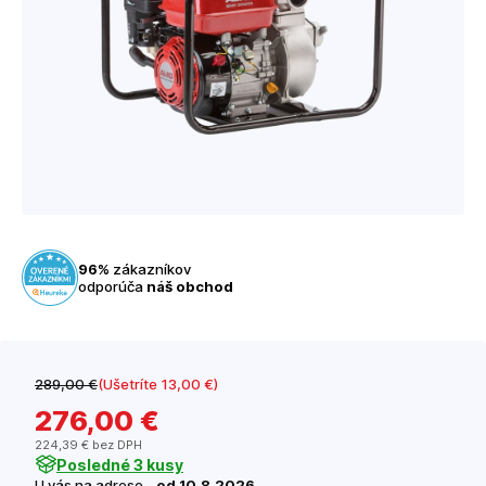
96%
zákazníkov
odporúča
náš obchod
289
,00 €
(Ušetríte 13
,00 €
)
276
,00 €
224
,39 €
bez DPH
Posledné 3 kusy
U vás na adrese -
od 10.8.2026