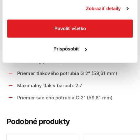
Výkon v kW: 4.1
Zobraziť detaily
Maximálna dopravná výška v m: 27.0
Odchýlka KpA[dB(A)]: 2.0
Povoliť všetko
Produktový rad Premium
Počet valcov motora: 1
Prispôsobiť
Maximálny prietok l/h: 30000.0
Priemer tlakového potrubia G 2" (59,61 mm)
Maximálny tlak v baroch: 2.7
Priemer sacieho potrubia G 2" (59,61 mm)
Podobné produkty