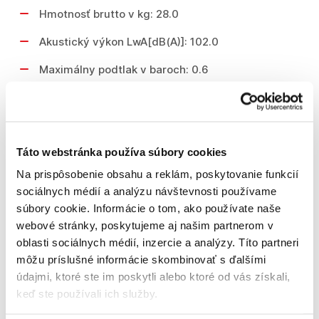
Hmotnosť brutto v kg: 28.0
Akustický výkon LwA[dB(A)]: 102.0
Maximálny podtlak v baroch: 0.6
Garant.hlučnosť LwA[db(A)]: 104.0
Akustický tlak v LpA[dB(A)]: 91.0
Táto webstránka používa súbory cookies
Maximálna sacia výška v m: 6.0
Na prispôsobenie obsahu a reklám, poskytovanie funkcií
Objem v ccm: 196.0
sociálnych médií a analýzu návštevnosti používame
Objem palivovej nádrže v: l 3.6
súbory cookie. Informácie o tom, ako používate naše
webové stránky, poskytujeme aj našim partnerom v
Typ motora: 4-taktný
oblasti sociálnych médií, inzercie a analýzy. Títo partneri
môžu príslušné informácie skombinovať s ďalšími
Hmotnosť netto v kg: 26.0
údajmi, ktoré ste im poskytli alebo ktoré od vás získali,
Počet otáčok v ot./min: 3600.0
keď ste používali ich služby.