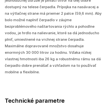
jednoduchej údržbe je plniaci otvor na olej dobre
dostupný na telese čerpadla. Prípojka na nasávacej a
na výtlačnej strane má priemer 2 palce (59,6 mm). Aby
bolo možné naplniť čerpadlo v záujme
bezproblémového naštartovania rýchlo a pohodlne
vodou, je hrdlo na nalievanie, ktoré sa dá jednoducho
plniť, umiestnené na vrchnej strane čerpadla.
Maximálne dopravované množstvo dosahuje
enormných 30 000 litrov za hodinu. Vďaka nízkej
vlastnej hmotnosti iba 26 kg a robustnému rámu sa dá
čerpadlo dobre prenášať a vzhľadom na to používať
mobilne a flexibilne.
Technické parametre