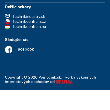
Ďalšie odkazy
technikindustry.sk
technikcentrum.cz
technikcentrum.hu
Sledujte nás
Facebook
Copyright © 2026 Pomocnik.sk. Tvorba výkonných
internetových obchodov od
RIESENIA
Internetový obchod Pomocnik.sk
je neoddeliteľnou
súčasťou spoločnosti Technik
, ktorá je lídrom v oblasti
technického vybavenia a nástrojov. Ako súčasť firmy
Technik, Pomocnik.sk ťaží z dlhoročných skúseností,
odbornosti a silného zázemia, ktoré spoločnosť Technik