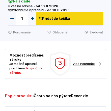
Na sklade
U vás na adrese -
od 10.8.2026
Vyzdvihnutie v predajni -
od 10.8.2026
Pridať do košíka
Porovnanie
Obľubené
Sledovať
Možnosť predĺženej
záruky
3
Je možné uplatniť
Viac informácií
predĺženú
trojročnú
záruku
Popis produktu
Často sa nás pýtate
Recenzie