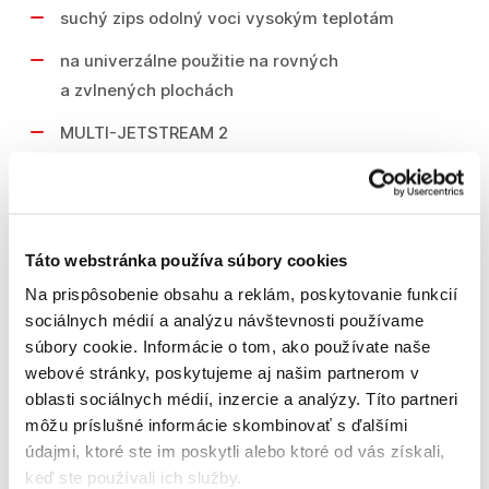
suchý zips odolný voci vysokým teplotám
na univerzálne použitie na rovných
a zvlnených plochách
MULTI-JETSTREAM 2
Technické parametre
Táto webstránka používa súbory cookies
Na prispôsobenie obsahu a reklám, poskytovanie funkcií
Obsah balenia 1 ks.
sociálnych médií a analýzu návštevnosti používame
súbory cookie. Informácie o tom, ako používate naše
Priemer 150 mm
webové stránky, poskytujeme aj našim partnerom v
oblasti sociálnych médií, inzercie a analýzy. Títo partneri
Závit vretena M8
môžu príslušné informácie skombinovať s ďalšími
údajmi, ktoré ste im poskytli alebo ktoré od vás získali,
keď ste používali ich služby.
Podobné produkty