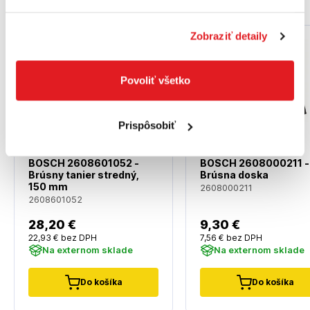
Zobraziť detaily
Povoliť všetko
Prispôsobiť
BOSCH 2608601052 -
BOSCH 2608000211 -
Brúsny tanier stredný,
Brúsna doska
150 mm
2608000211
2608601052
28
,20 €
9
,30 €
22
,93 €
bez DPH
7
,56 €
bez DPH
Na externom sklade
Na externom sklade
Do košíka
Do košíka