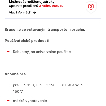
Možnosť predĺženej záruky
Uplatnite predĺženú
3 ročnú záruku
3
Viac informácií
Brúsenie so vstavaným transportom prachu.
Používatelské prednosti
Robustný, na univerzálne použitie
Vhodné pre
pre ETS 150, ETS EC 150, LEX 150 a WTS
150/7
mäkké vyhotovenie