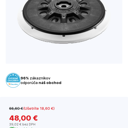
96%
zákazníkov
odporúča
náš obchod
66
,60 €
(Ušetríte 18
,60 €
)
48
,00 €
39
,02 €
bez DPH