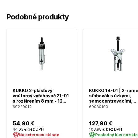
Podobné produkty
KUKKO 2-plášťový
KUKKO 14-01 | 2-ram
vnútorný vyťahovač 21-01
sťahovák s úzkymi,
s rozšírením 8 mm - 12
samocentrovacími,
mm, 13 mm hĺbka
krížovými ramenami, 
69220012
69080100
nasadenia
100 mm rozpäť, 85 m
54
,90 €
127
,90 €
44
,63 €
bez DPH
103
,98 €
bez DPH
Na externom sklade
Posledný kus na skl