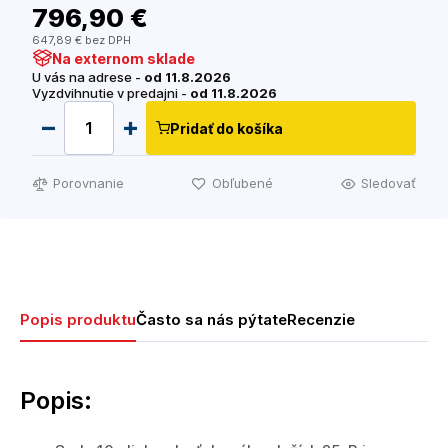
796
,90 €
647
,89 €
bez DPH
Na externom sklade
U vás na adrese -
od 11.8.2026
Vyzdvihnutie v predajni -
od 11.8.2026
Pridať do košíka
Porovnanie
Obľubené
Sledovať
Popis produktu
Často sa nás pýtate
Recenzie
Popis: