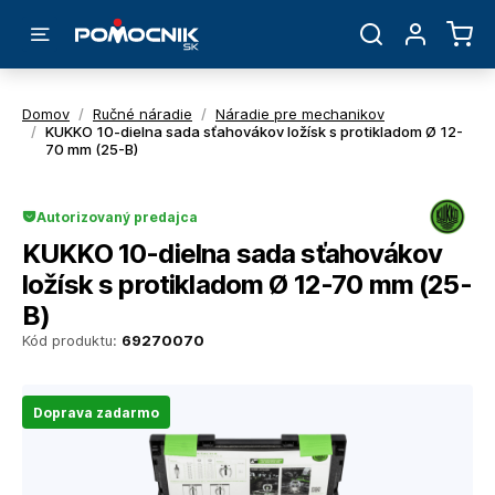
Domov
/
Ručné náradie
/
Náradie pre mechanikov
/
KUKKO 10-dielna sada sťahovákov ložísk s protikladom Ø 12-
70 mm (25-B)
Autorizovaný predajca
KUKKO 10-dielna sada sťahovákov
ložísk s protikladom Ø 12-70 mm (25-
B)
Kód produktu:
69270070
Doprava zadarmo