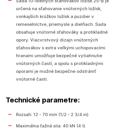
Sada 10-dielnych sťahovákov ložísk 25-B je
určená na sťahovanie vnútorných ložísk,
vonkajších krúžkov ložísk a puzdier v
remeselníctve, priemysle a dielňach. Sada
obsahuje vnútorné sťahováky a protikladné
opory. Viacvrstvový dizajn vnútorných
sťahovákov s extra veľkými uchopovacími
hranami umožňuje bezpečné vytiahnutie
vnútorných častí, a spolu s protikladnými
oporami je možné bezpečne odstrániť
vnútorné časti.
Technické parametre:
Rozsah: 12 - 70 mm (1/2 - 2 3/4 in)
Maximálna ťažná sila: 40 kN (4 t)