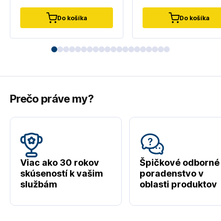
Do košíka
Do košíka
Prečo práve my?
Viac ako 30 rokov
Špičkové odborné
skúseností k vašim
poradenstvo v
službám
oblasti produktov