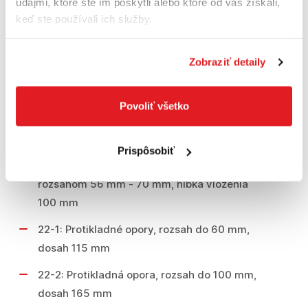
údajmi, ktoré ste im poskytli alebo ktoré od vás získali,
mm
keď ste používali ich služby.
21-6: 2-plášťový vnútorný sťahovák s
rozsahom 35 mm - 46 mm, hĺbka použitia 48
Zobraziť detaily
mm
21-7: 2-plášťový vnútorný sťahovák s
Povoliť všetko
rozsahom 45 mm - 58 mm, hĺbka použitia
100 mm
Prispôsobiť
21-8: 2-čeľusťový vnútorný sťahovák s
rozsahom 56 mm - 70 mm, hĺbka vloženia
100 mm
22-1: Protikladné opory, rozsah do 60 mm,
dosah 115 mm
22-2: Protikladná opora, rozsah do 100 mm,
dosah 165 mm