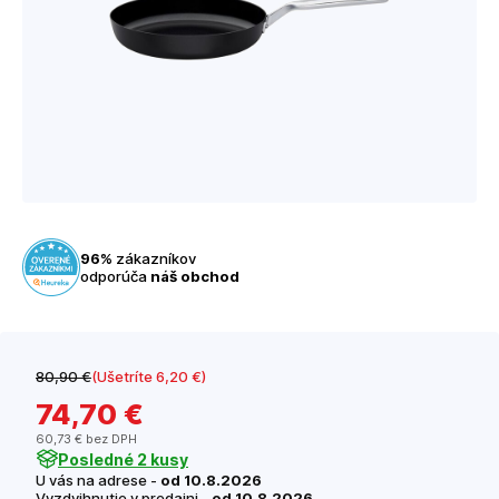
96%
zákazníkov
odporúča
náš obchod
80
,90 €
(Ušetríte 6
,20 €
)
74
,70 €
60
,73 €
bez DPH
Posledné 2 kusy
U vás na adrese -
od 10.8.2026
Vyzdvihnutie v predajni -
od 10.8.2026