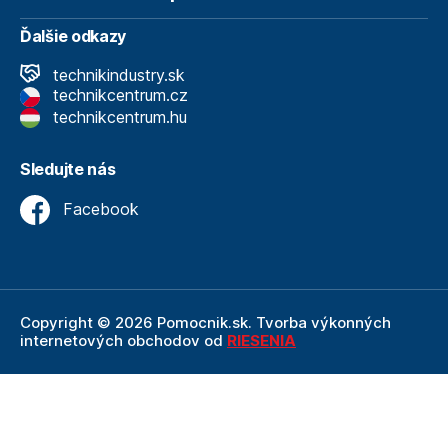
Ďalšie odkazy
technikindustry.sk
technikcentrum.cz
technikcentrum.hu
Sledujte nás
Facebook
Copyright © 2026 Pomocnik.sk. Tvorba výkonných
internetových obchodov od
RIESENIA
Internetový obchod Pomocnik.sk
je neoddeliteľnou
súčasťou spoločnosti Technik
, ktorá je lídrom v oblasti
technického vybavenia a nástrojov. Ako súčasť firmy
Technik, Pomocnik.sk ťaží z dlhoročných skúseností,