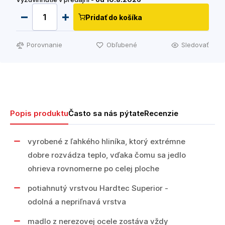
Pridať do košíka
Porovnanie
Obľubené
Sledovať
Popis produktu
Často sa nás pýtate
Recenzie
vyrobené z ľahkého hliníka, ktorý extrémne
dobre rozvádza teplo, vďaka čomu sa jedlo
ohrieva rovnomerne po celej ploche
potiahnutý vrstvou Hardtec Superior -
odolná a nepriľnavá vrstva
madlo z nerezovej ocele zostáva vždy