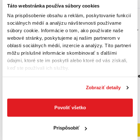
Táto webstránka používa súbory cookies
Na prispôsobenie obsahu a reklám, poskytovanie funkcií
Akcia
sociálnych médií a analýzu návštevnosti používame
súbory cookie. Informácie o tom, ako používate naše
webové stránky, poskytujeme aj našim partnerom v
oblasti sociálnych médií, inzercie a analýzy. Títo partneri
môžu príslušné informácie skombinovať s ďalšími
údajmi, ktoré ste im poskytli alebo ktoré od vás získali,
keď ste používali ich služby.
FISKARS Hrniec Norden, 4
FISKARS 1026574 -
l | 1026565
Panvica na vyprážani
28cm
1026565
1026574
Zobraziť detaily
52
,60 €
234
,99 €
49
,10 €
Povoliť všetko
191
,05 €
bez DPH
39
,92 €
bez DPH
Na objednávku
Posledné 3 kusy
Prispôsobiť
Do košíka
Do košíka