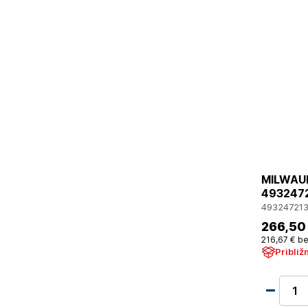
MILWAUK
4932472
493247213
266
,50
216
,67 €
be
Približ