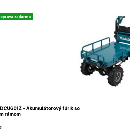
oprava zadarmo
DCU601Z - Akumulátorový fúrik so
ím rámom
 €