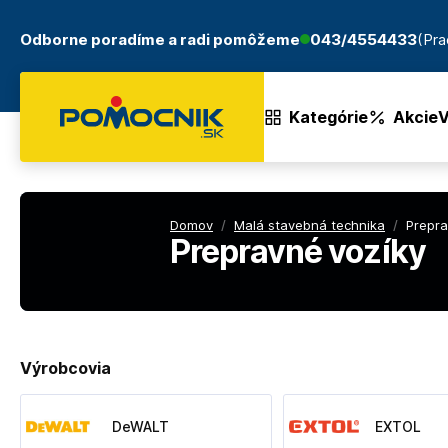
Odborne poradíme a radi pomôžeme
043/4554433
(Pra
Kategórie
Akcie
V
Domov
/
Malá stavebná technika
/
Prepra
Prepravné vozíky
Výrobcovia
DeWALT
EXTOL