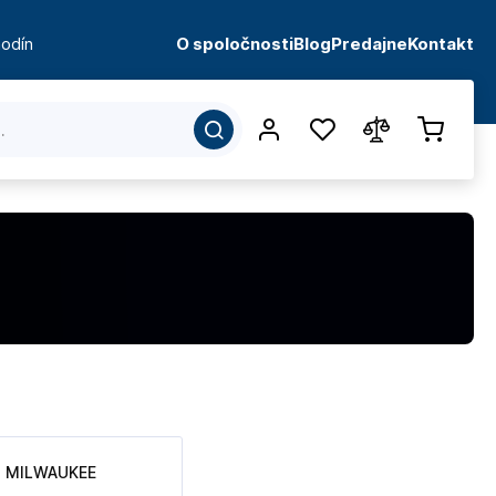
odín
O spoločnosti
Blog
Predajne
Kontakt
MILWAUKEE