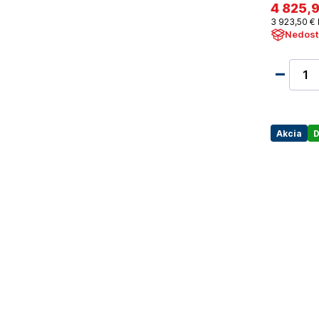
4 825
,
3 923
,50 €
Nedost
Akcia
D