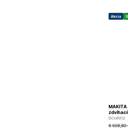
Akcia
D
MAKITA 
zdvíhac
DCU601Z
6 508
,80