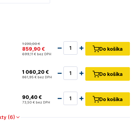
1 230
,00 €
859
,90 €
Do košíka
699
,11 €
bez DPH
1 060
,20 €
Do košíka
861
,95 €
bez DPH
90
,40 €
Do košíka
73
,50 €
bez DPH
kty (6)