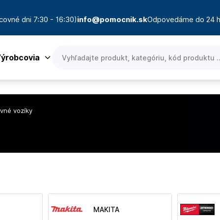
covné dni 7:30 - 16:30)
info@pomocnik.sk
Odpovedáme do 24 h
ýrobcovia
vné vozíky
MAKITA