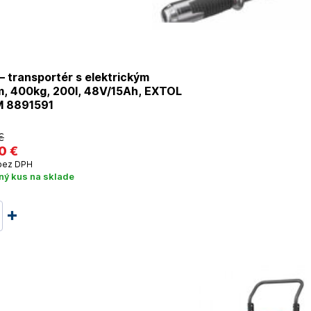
 transportér s elektrickým
, 400kg, 200l, 48V/15Ah, EXTOL
PREMIUM 8891591
€
0 €
ez DPH
ný kus na sklade