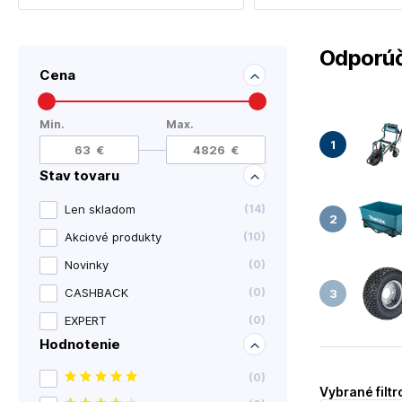
Odporúč
Cena
Min.
Max.
Stav tovaru
Len skladom
(
14
)
Akciové produkty
(
10
)
Novinky
(
0
)
CASHBACK
(
0
)
EXPERT
(
0
)
Hodnotenie
(
0
)
Vybrané filtr