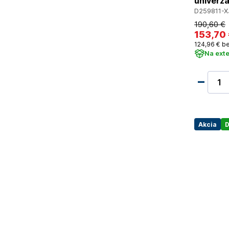
univerzá
D259811-X
190
,60 €
153
,70
124
,96 €
be
Na ext
Akcia
D