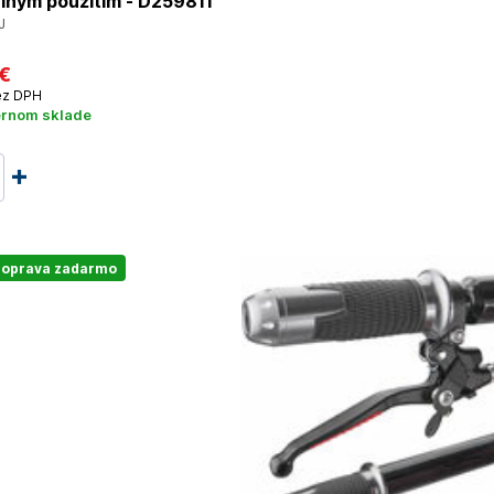
lnym použitím - D259811
J
 €
z DPH
ernom sklade
oprava zadarmo