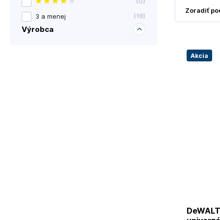
(
0
)
3 a menej
(
19
)
Výrobca
Akcia
DeWALT 