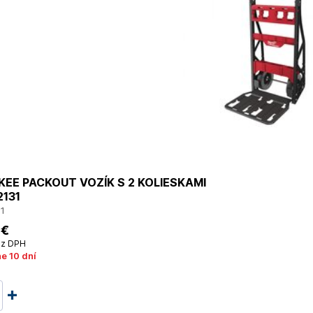
EE PACKOUT VOZÍK S 2 KOLIESKAMI
131
1
 €
z DPH
ne 10 dní