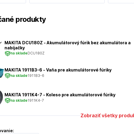
ané produkty
MAKITA DCU180Z - Akumulátorový fúrik bez akumulátora a
nabíjačky
na sklade
DCU180Z
MAKITA 1911B3-6 - Vaňa pre akumulátorové fúriky
na sklade
1911B3-6
MAKITA 1911K4-7 - Koleso pre akumulátorové fúriky
na sklade
1911K4-7
Zobraziť všetky produ
ovanie: