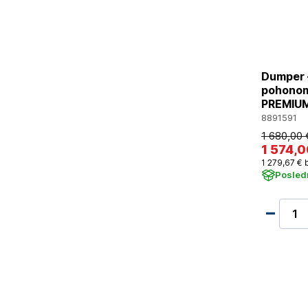
Dumper –
pohonom
8891591
1 680
,00 
1 574
,0
1 279
,67 €
b
Posled