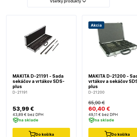
Všetky produkty
Akcia
MAKITA D-21191 - Sada
MAKITA D-21200 - Sa
sekáčov a vrtákov SDS-
vrtákov a sekáčov SD
plus
plus
D-21191
D-21200
65
,90 €
53
,99 €
60
,40 €
43
,89 €
bez DPH
49
,11 €
bez DPH
na sklade
na sklade
Do košíka
Do košíka