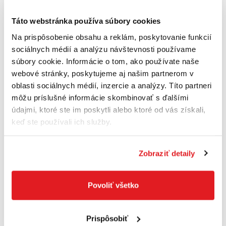
-1
Voľnobežné otáčky
315 - 630 min
Táto webstránka používa súbory cookies
Na prispôsobenie obsahu a reklám, poskytovanie funkcií
Počet úderov
1.650 - 3.300
-1
sociálnych médií a analýzu návštevnosti používame
naprazdno
min
súbory cookie. Informácie o tom, ako používate naše
Sila jednotlivého
webové stránky, poskytujeme aj našim partnerom v
5,1 J
príklepu
oblasti sociálnych médií, inzercie a analýzy. Títo partneri
môžu príslušné informácie skombinovať s ďalšími
Max. vŕtací výkon
32 mm
údajmi, ktoré ste im poskytli alebo ktoré od vás získali,
(vrták)
keď ste používali ich služby.
Max. vŕtací výkon
90 mm
(korunka)
Zobraziť detaily
Hmotnosť
4,8 kg
398 x 108 x 239
Povoliť všetko
Rozmery (D x Š x V)
mm
Prispôsobiť