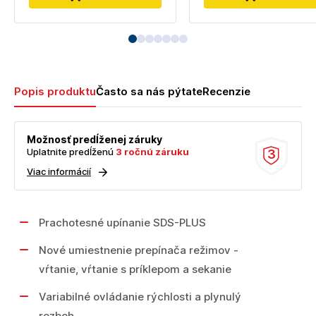
Popis produktu
Často sa nás pýtate
Recenzie
Možnosť predĺženej záruky
Uplatnite predĺženú
3 ročnú záruku
3
Viac informácií
Prachotesné upínanie SDS-PLUS
Nové umiestnenie prepínača režimov -
vŕtanie, vŕtanie s príklepom a sekanie
Variabilné ovládanie rýchlosti a plynulý
rozbeh