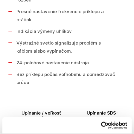
Presné nastavenie frekvencie príklepu a
otáčok
Indikácia výmeny uhlíkov
Výstražné svetlo signalizuje problém s
káblom alebo vypínačom.
24-polohové nastavenie nástroja
Bez príklepu počas voľnobehu a obmedzovač
prúdu
Upínanie / veľkosť
Upínanie SDS-
vrtáka
PLUS
Príkon
850 W