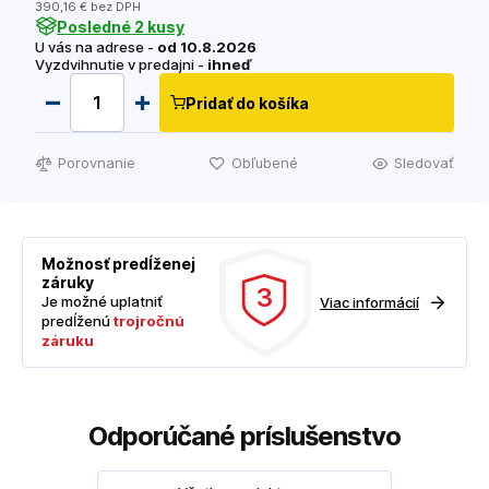
390
,16 €
bez DPH
Posledné 2 kusy
U vás na adrese -
od 10.8.2026
Vyzdvihnutie v predajni -
ihneď
Pridať do košíka
Porovnanie
Obľubené
Sledovať
Možnosť predĺženej
záruky
3
Je možné uplatniť
Viac informácií
predĺženú
trojročnú
záruku
Odporúčané príslušenstvo