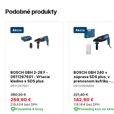
Podobné produkty
Akcia
Akcia
BOSCH GBH 2-28 F -
BOSCH GBH 240 +
0611267601 - Vŕtacie
súprava SDS plus, v
kladivo s SDS plus
prenosnom kufríku -
0615990M99
0611267601
0615990M99
380
,20 €
221
,40 €
269
,90 €
142
,90 €
219
,43 €
bez DPH
116
,18 €
bez DPH
Posledné 4 kusy
Posledný kus na skl