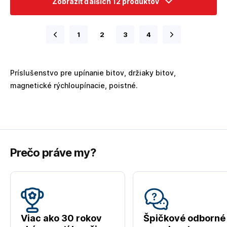
Zobraziť ďalších 12 produktov
1
2
3
4
Príslušenstvo pre upínanie bitov, držiaky bitov,
magnetické rýchloupínacie, poistné.
Prečo práve my?
Viac ako 30 rokov
Špičkové odborné