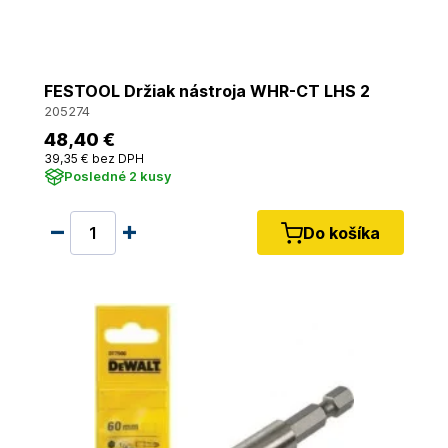
FESTOOL Držiak nástroja WHR-CT LHS 2
205274
48
,40 €
39
,35 €
bez DPH
Posledné 2 kusy
Do košíka