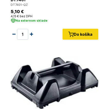
DT7401-QZ
5
,10 €
4
,15 €
bez DPH
Na externom sklade
Do košíka