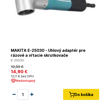
MAKITA E-25030 - Uhlový adaptér pre
rázové a vŕtacie skrutkovače
E-25030
19
,99 €
14
,90 €
12
,11 €
bez DPH
Nedostupný
Do košíka