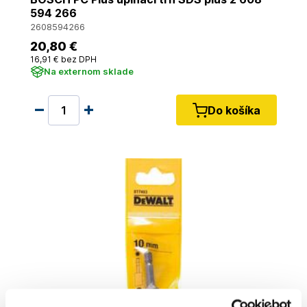
594 266
2608594266
20
,80 €
16
,91 €
bez DPH
Na externom sklade
Do košíka