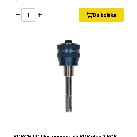
Do košíka
BOSCH PC Plus upínací tŕň SDS plus 2 608