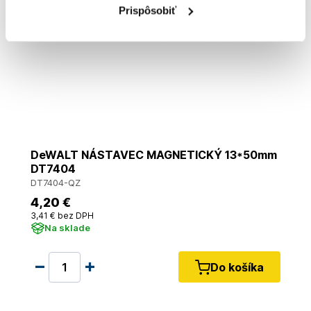
Prispôsobiť
DeWALT NÁSTAVEC MAGNETICKÝ 13*50mm
DT7404
DT7404-QZ
4
,20 €
3
,41 €
bez DPH
Na sklade
Do košíka