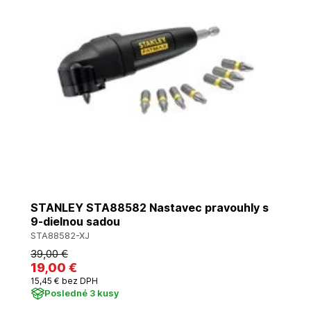
STANLEY STA88582 Nastavec pravouhly s
9-dielnou sadou
STA88582-XJ
39
,00 €
19
,00 €
15
,45 €
bez DPH
Posledné 3 kusy