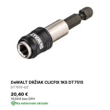
DeWALT DRŽIAK CLICFIX 1KS DT7515
DT7515-QZ
20
,40 €
16
,59 €
bez DPH
Na externom sklade