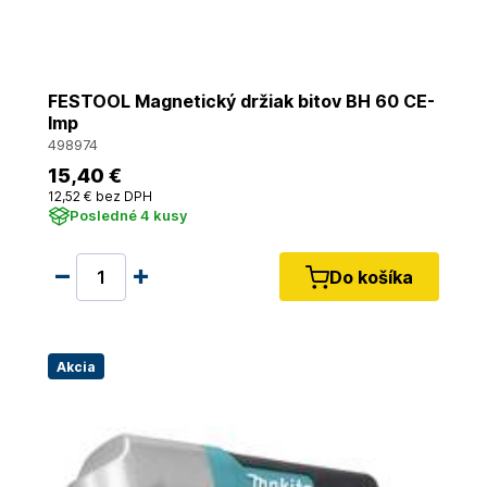
FESTOOL Magnetický držiak bitov BH 60 CE-
Imp
498974
15
,40 €
12
,52 €
bez DPH
Posledné 4 kusy
Do košíka
Akcia