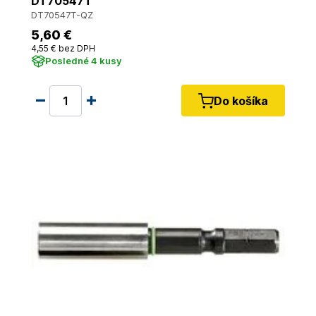
DT70547T
DT70547T-QZ
5
,60 €
4
,55 €
bez DPH
Posledné 4 kusy
Do košíka