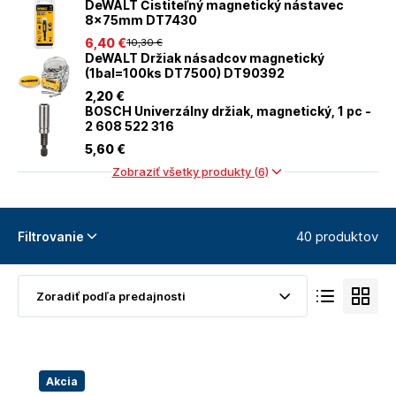
DeWALT Čistiteľný magnetický nástavec
8x75mm DT7430
6
,40 €
10
,30 €
DeWALT Držiak násadcov magnetický
(1bal=100ks DT7500) DT90392
2
,20 €
BOSCH Univerzálny držiak, magnetický, 1 pc -
2 608 522 316
5
,60 €
Zobraziť všetky produkty (6)
40 produktov
Filtrovanie
Akcia