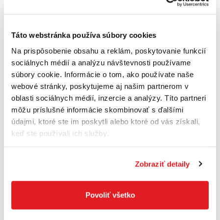
Táto webstránka používa súbory cookies
Na prispôsobenie obsahu a reklám, poskytovanie funkcií
DeWALT NÁSTAVEC MAGNETICKÝ 10*50mm
sociálnych médií a analýzu návštevnosti používame
DT7403
súbory cookie. Informácie o tom, ako používate naše
DT7403-QZ
webové stránky, poskytujeme aj našim partnerom v
5
,10 €
oblasti sociálnych médií, inzercie a analýzy. Títo partneri
4
,15 €
bez DPH
Na sklade
môžu príslušné informácie skombinovať s ďalšími
údajmi, ktoré ste im poskytli alebo ktoré od vás získali,
keď ste používali ich služby.
Do košíka
Zobraziť detaily
Povoliť všetko