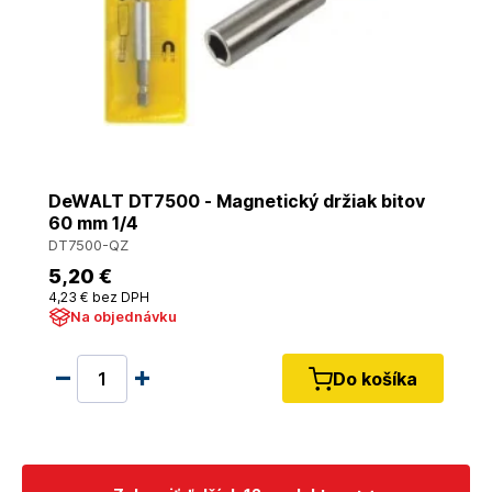
DeWALT DT7500 - Magnetický držiak bitov
60 mm 1/4
DT7500-QZ
5
,20 €
4
,23 €
bez DPH
Na objednávku
Do košíka