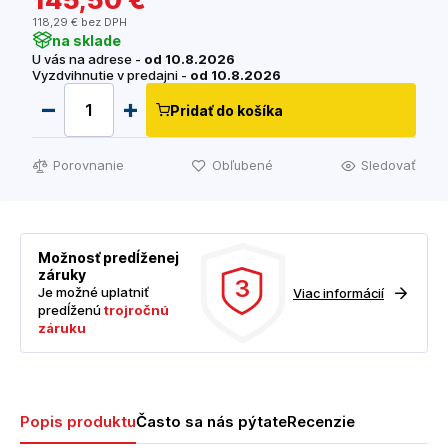
118
,29 €
bez DPH
na sklade
U vás na adrese -
od 10.8.2026
Vyzdvihnutie v predajni -
od 10.8.2026
Pridať do košíka
Porovnanie
Obľubené
Sledovať
Možnosť predĺženej
záruky
3
Je možné uplatniť
Viac informácií
predĺženú
trojročnú
záruku
Popis produktu
Často sa nás pýtate
Recenzie