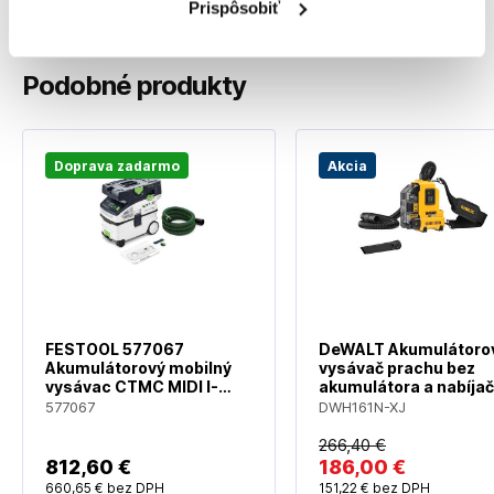
459354-6 Držiak
Prispôsobiť
Podobné produkty
Doprava zadarmo
Akcia
FESTOOL 577067
DeWALT Akumulátoro
Akumulátorový mobilný
vysávač prachu bez
vysávac CTMC MIDI I-
akumulátora a nabíja
Basic CLEANTEC
DWH161N
577067
DWH161N-XJ
266
,40 €
812
,60 €
186
,00 €
660
,65 €
bez DPH
151
,22 €
bez DPH