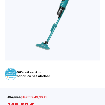
96%
zákazníkov
odporúča
náš obchod
194
,80 €
(Ušetríte 49
,30 €
)
145
,50 €