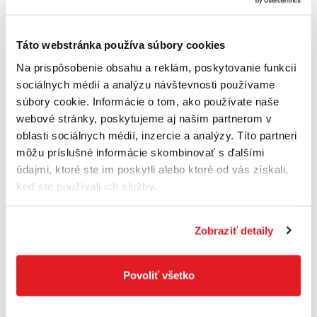
Kapacita zbernej nádoby: 0,25 l - cyklónová
Max. prietok vzduchu: 1,0 m3/min
Táto webstránka používa súbory cookies
Max. sila sania: 180 mbar
Na prispôsobenie obsahu a reklám, poskytovanie funkcií
sociálnych médií a analýzu návštevnosti používame
Rozmery (D x Š x V): 1106 x 113 x 177 mm
súbory cookie. Informácie o tom, ako používate naše
webové stránky, poskytujeme aj našim partnerom v
Hmotnosť: 1,6 - 1,9 kg
oblasti sociálnych médií, inzercie a analýzy. Títo partneri
Typ vypínača: elektronický
môžu príslušné informácie skombinovať s ďalšími
údajmi, ktoré ste im poskytli alebo ktoré od vás získali,
keď ste používali ich služby.
Dodávané príslušenstvo
Zobraziť detaily
127827-4 Podlahová hubica
413859-0 Štrbinový nadstavec
Povoliť všetko
459356-2 Sacia rúra QUICK SYSTÉM