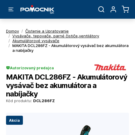
Domov
/
Čistenie a Upratovanie
/
Vysávače, tepovače, parné čističe,ventilátory
/
Akumulátorové vysávače
/
MAKITA DCL286FZ - Akumulátorový vysávač bez akumulátora
a nabíjačky
Autorizovaný predajca
MAKITA DCL286FZ - Akumulátorový
vysávač bez akumulátora a
nabíjačky
Kód produktu:
DCL286FZ
Akcia