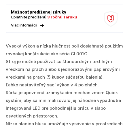
Možnosť predĺženej záruky
Uplatnite predĺženú
3 ročnú záruku
3
Viac informácií
Vysoký výkon a nízka hlučnosť boli dosiahnuté použitím
rovnakej konštrukcie ako séria CL001G
Stroj je možné používať so štandardným textilným
vreckom na prach alebo s jednorazovými papierovými
vreckami na prach (5 kusov súčasťou balenia).
Ľahko nastaviteľný sací výkon v 4 polohách.
Rúrka je upevnená uzamykacím mechanizmom Quick
systém, aby sa minimalizovalo jej náhodné vypadnutie
Integrovaná LED pre pohodlnejšiu prácu v slabo
osvetlených priestoroch.
Nízka hladina hluku umožňuje vysávanie v prostrediach