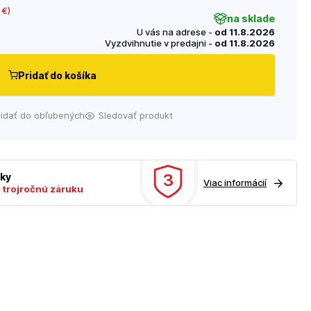
 €
)
na sklade
U vás na adrese -
od 11.8.2026
Vyzdvihnutie v predajni -
od 11.8.2026
Pridať do košíka
ridať do obľubených
Sledovať produkt
3
uky
Viac informácií
ú
trojročnú záruku