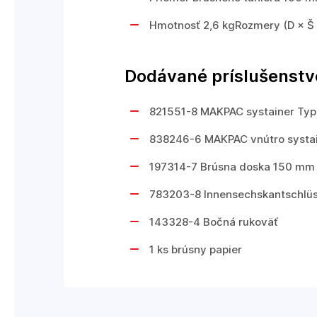
Hmotnosť 2,6 kgRozmery (D × Š
Dodávané príslušenstv
821551-8 MAKPAC systainer Typ
838246-6 MAKPAC vnútro systa
197314-7 Brúsna doska 150 mm
783203-8 Innensechskantschlüs
143328-4 Bočná rukoväť
1 ks brúsny papier