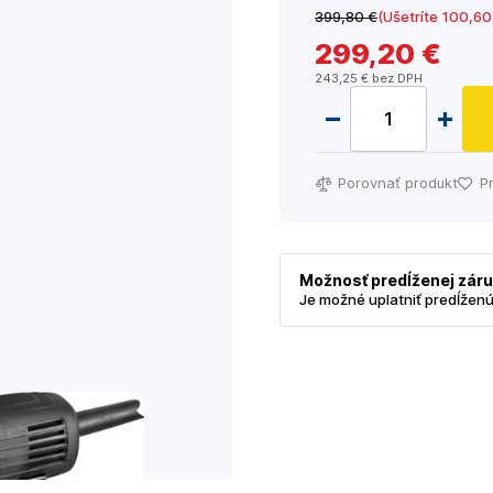
399
,80 €
(Ušetríte 100
,60
299
,20 €
243
,25 €
bez DPH
Porovnať produkt
P
Možnosť predĺženej zár
Je možné uplatniť predĺžen