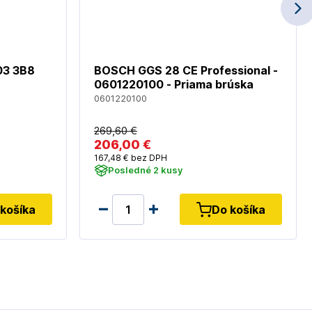
03 3B8
BOSCH GGS 28 CE Professional -
0601220100 - Priama brúska
0601220100
269
,60 €
206
,00 €
167
,48 €
bez DPH
Posledné 2 kusy
košíka
Do košíka