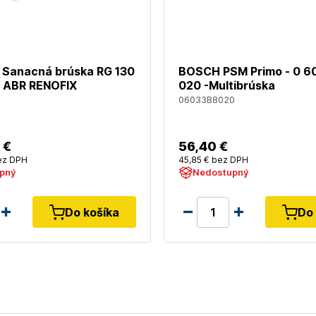
Sanacná brúska RG 130
BOSCH PSM Primo - 0 6
A ABR RENOFIX
020 -Multibrúska
06033B8020
 €
56
,40 €
z DPH
45
,85 €
bez DPH
pný
Nedostupný
Do košíka
Do 