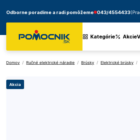
Odborne poradíme a radi pomôžeme
043/4554433
(Pra
Kategórie
Akcie
V
Domov
/
Ručné elektrické náradie
/
Brúsky
/
Elektrické brúsky
/
Akcia