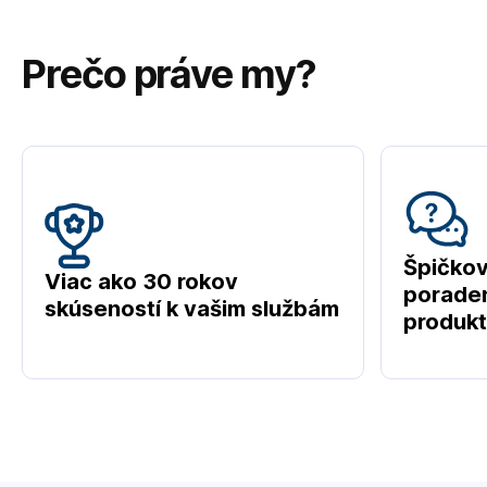
Prečo práve my?
Špičko
Viac ako 30 rokov
poraden
skúseností k vašim službám
produk