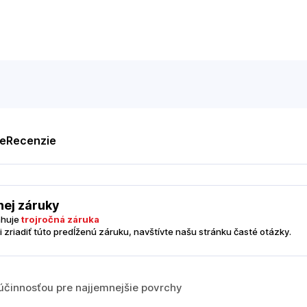
te
Recenzie
nej záruky
ahuje
trojročná záruka
i zriadiť túto predĺženú záruku, navštívte našu stránku časté otázky.
účinnosťou pre najjemnejšie povrchy