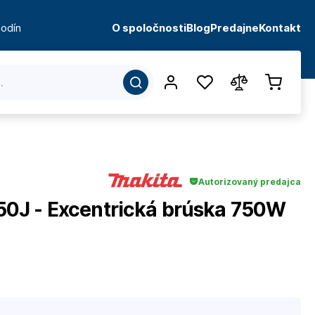
odín
O spoločnosti
Blog
Predajne
Kontakt
Autorizovaný predajca
0J - Excentrická brúska 750W
d