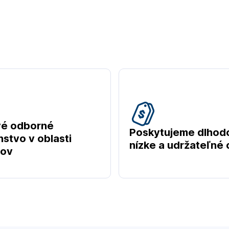
vé odborné
Poskytujeme dlhod
stvo v oblasti
nízke a udržateľné
tov