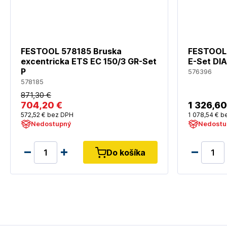
FESTOOL 578185 Bruska
FESTOOL 
excentricka ETS EC 150/3 GR-Set
E-Set DI
P
576396
578185
871
,30 €
704
,20 €
1 326
,60
572
,52 €
bez DPH
1 078
,54 €
be
Nedostupný
Nedostu
Do košíka