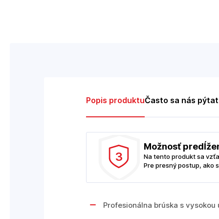
Popis produktu
Často sa nás pýta
Možnosť predĺže
3
Na tento produkt sa vzť
Pre presný postup, ako s
Profesionálna brúska s vysokou 