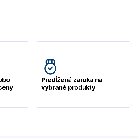
obo
Predĺžená záruka na
 ceny
vybrané produkty