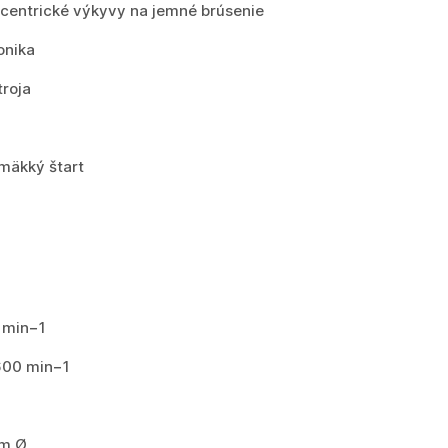
centrické výkyvy na jemné brúsenie
onika
troja
 mäkký štart
 min−1
600 min−1
mm Ø