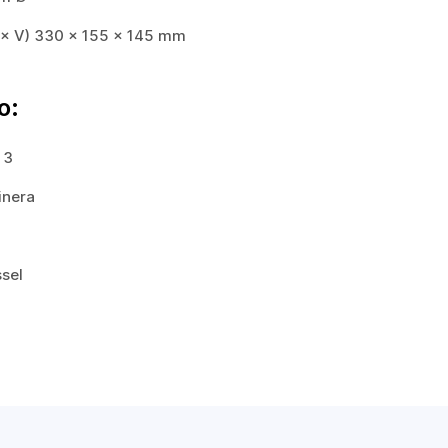
 × V) 330 × 155 × 145 mm
o:
 3
inera
sel