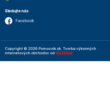
Sledujte nás
Facebook
Copyright © 2026 Pomocnik.sk. Tvorba výkonných
internetových obchodov od
RIESENIA
Internetový obchod Pomocnik.sk
je neoddeliteľnou
súčasťou spoločnosti Technik
, ktorá je lídrom v oblasti
technického vybavenia a nástrojov. Ako súčasť firmy
Technik, Pomocnik.sk ťaží z dlhoročných skúseností,
odbornosti a silného zázemia, ktoré spoločnosť Technik
prináša.
Táto stránka je chránená pomocou reCAPTCHA a uplatňujú sa
Pravidlá ochrany osobných údajov
spoločnosti Google a ich
Zmluvné podmienky
.