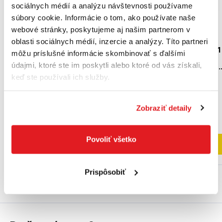
sociálnych médií a analýzu návštevnosti používame
súbory cookie. Informácie o tom, ako používate naše
webové stránky, poskytujeme aj našim partnerom v
BOSCH GBA 12 V 3.0 Ah
oblasti sociálnych médií, inzercie a analýzy. Títo partneri
akumulátor -
MAKITA CP00000001 
môžu príslušné informácie skombinovať s ďalšími
1600A00X79
adaptér na 8 x AA
údajmi, ktoré ste im poskytli alebo ktoré od vás získali,
1600A00X79
akumulátory pre CXT
lasery
CP00000001
keď ste používali ich služby.
86
,10 €
49
,90 €
32
,80 €
Zobraziť detaily
40
,57 €
bez DPH
26
,67 €
bez DPH
Na sklade
na sklade
Povoliť všetko
Do košíka
Do košíka
Prispôsobiť