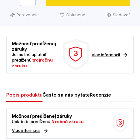
Porovnanie
Obľubené
Sledovať
Možnosť predĺženej
záruky
3
Je možné uplatniť
Viac informácií
predĺženú
trojročnú
záruku
Popis produktu
Často sa nás pýtate
Recenzie
Možnosť predĺženej záruky
Uplatnite predĺženú
3 ročnú záruku
3
Viac informácií