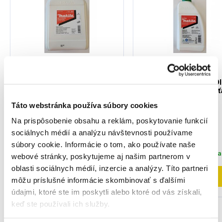
MAKITA 1910T9-4 - Olej
MAKITA 1910U0-9 - Ol
na mazanie reťaze 5L
na mazanie pílovej re
BIOTOP
1910T9-4
Táto webstránka používa súbory cookies
1910U0-9
Na prispôsobenie obsahu a reklám, poskytovanie funkcií
sociálnych médií a analýzu návštevnosti používame
25
,70 €
15
,40 €
súbory cookie. Informácie o tom, ako používate naše
20
,89 €
bez DPH
12
,52 €
bez DPH
Posledné 2 kusy
Posledný kus na skl
webové stránky, poskytujeme aj našim partnerom v
oblasti sociálnych médií, inzercie a analýzy. Títo partneri
Do košíka
Do košíka
môžu príslušné informácie skombinovať s ďalšími
údajmi, ktoré ste im poskytli alebo ktoré od vás získali,
keď ste používali ich služby.