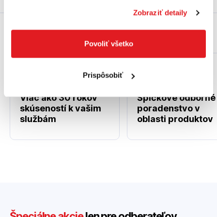
Zobraziť detaily
Prečo práve my?
Povoliť všetko
Prispôsobiť
Viac ako 30 rokov
Špičkové odborné
skúseností k vašim
poradenstvo v
službám
oblasti produktov
Špeciálne akcie
len pre odberateľov