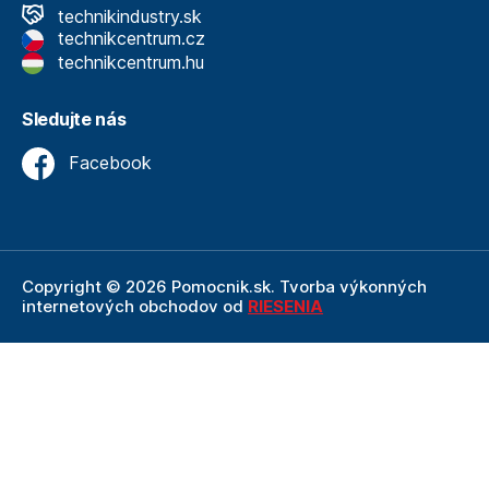
technikindustry.sk
technikcentrum.cz
technikcentrum.hu
Sledujte nás
Facebook
Copyright © 2026 Pomocnik.sk. Tvorba výkonných
internetových obchodov od
RIESENIA
Internetový obchod Pomocnik.sk
je neoddeliteľnou
súčasťou spoločnosti Technik
, ktorá je lídrom v oblasti
technického vybavenia a nástrojov. Ako súčasť firmy
Technik, Pomocnik.sk ťaží z dlhoročných skúseností,
odbornosti a silného zázemia, ktoré spoločnosť Technik
prináša.