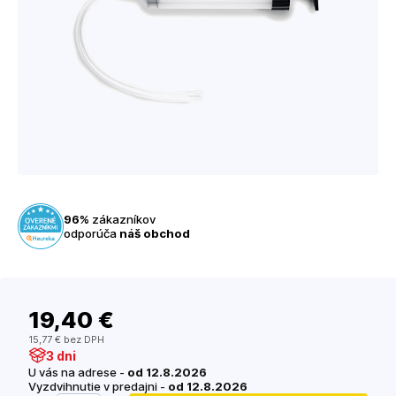
96%
zákazníkov
odporúča
náš obchod
19
,40 €
15
,77 €
bez DPH
3 dni
U vás na adrese -
od 12.8.2026
Vyzdvihnutie v predajni -
od 12.8.2026