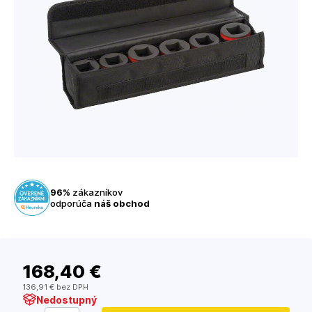
96%
zákazníkov
odporúča
náš obchod
168
,40 €
136
,91 €
bez DPH
Nedostupný