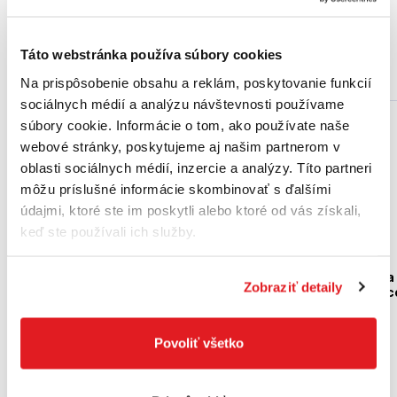
Táto webstránka používa súbory cookies
Podobné produkty
Na prispôsobenie obsahu a reklám, poskytovanie funkcií
sociálnych médií a analýzu návštevnosti používame
súbory cookie. Informácie o tom, ako používate naše
Akcia
webové stránky, poskytujeme aj našim partnerom v
oblasti sociálnych médií, inzercie a analýzy. Títo partneri
môžu príslušné informácie skombinovať s ďalšími
údajmi, ktoré ste im poskytli alebo ktoré od vás získali,
keď ste používali ich služby.
BOSCH Držiak násuvných
BOSCH 6-dielna sada
Zobraziť detaily
klúcov 22 mm, 40 mm, 30
maticových nadstavc
mm, M 14, 32,9 mm
6, 7, 8, 10, 12, 13 mm
1608555024
2608551079
Povoliť všetko
32
,40 €
45
,40 €
28
,70 €
36
,91 €
bez DPH
23
,33 €
bez DPH