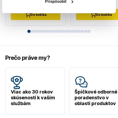
Prispôsobiť
Nedostupný
Na externom sklade
Do košíka
Do košíka
Prečo práve my?
Viac ako 30 rokov
Špičkové odborné
skúseností k vašim
poradenstvo v
službám
oblasti produktov