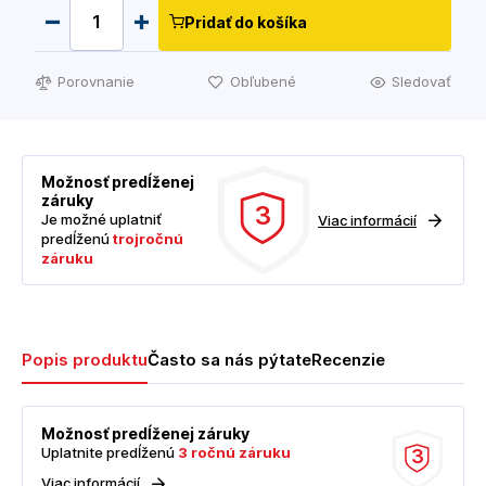
Pridať do košíka
Porovnanie
Obľubené
Sledovať
Možnosť predĺženej
záruky
3
Je možné uplatniť
Viac informácií
predĺženú
trojročnú
záruku
Popis produktu
Často sa nás pýtate
Recenzie
Možnosť predĺženej záruky
Uplatnite predĺženú
3 ročnú záruku
3
Viac informácií